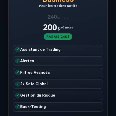
Pour les traders actifs
240
/mois
$
200
x6 mois
$
RABAIS 240$
✓
Assistant de Trading
✓
Alertes
✓
Filtres Avancés
✓
2x Safe Global
✓
Gestion du Risque
✓
Back-Testing