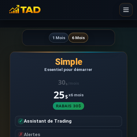
1 Mois
6 Mois
Simple
Essentiel pour démarrer
30
/mois
$
25
x6 mois
$
RABAIS 30$
✓
Assistant de Trading
✗
Alertes