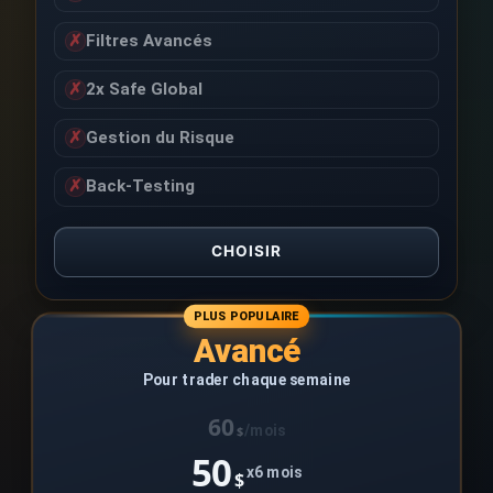
✗
Filtres Avancés
✗
2x Safe Global
✗
Gestion du Risque
✗
Back-Testing
CHOISIR
PLUS POPULAIRE
Avancé
Pour trader chaque semaine
60
/mois
$
50
x6 mois
$